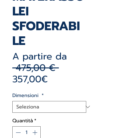
LEI
SFODERABI
LE
A partire da
Prezzo
 475,00 € 
Prezzo
regolare
357,00€
scontato
Dimensioni
*
Quantità
*