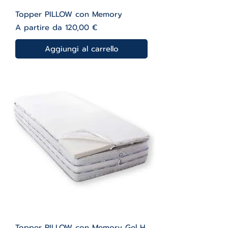
Topper PILLOW con Memory
Prezzo scontato
A partire da
120,00 €
Aggiungi al carrello
Topper PILLOW con Memory Gel H.