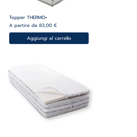
Topper THERMO+
Prezzo scontato
A partire da
83,00 €
Aggiungi al carrello