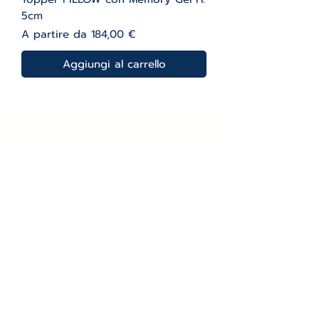
5cm
Prezzo scontato
A partire da
184,00 €
Aggiungi al carrello
Le occasioni del momento
Nuovo arrivo
OFFERTA