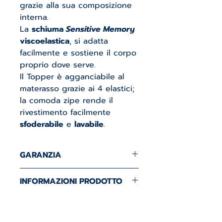
grazie alla sua composizione
interna.
La
schiuma
Sensitive Memory
viscoelastica
, si adatta
facilmente e sostiene il corpo
proprio dove serve.
Il Topper è agganciabile al
materasso grazie ai 4 elastici;
la comoda zipe rende il
rivestimento facilmente
sfoderabile
e
lavabile
.
GARANZIA
2 ANNI DI GARANZIA.
INFORMAZIONI PRODOTTO
Altezza topper H6
Tessuto naturale