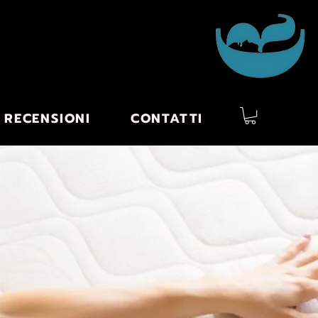
RECENSIONI
CONTATTI