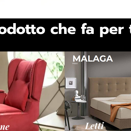
rodotto che fa per 
Letti
one