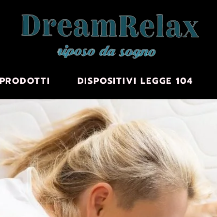
PRODOTTI
DISPOSITIVI LEGGE 104