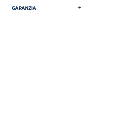
GARANZIA
2 ANNI DI GARANZIA.