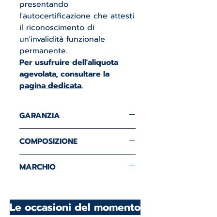
presentando
l'autocertificazione che attesti
il riconoscimento di
un'invalidità funzionale
permanente.
Per usufruire dell'aliquota
agevolata, consultare la
pagina dedicata.
GARANZIA
GARANZIA 5 ANNI
COMPOSIZIONE
Tessuto: peso 380 gr. - 30%
MARCHIO
Carbonio - 10% Lurex Brillo -
60% Poliestere. Imbottitura:
OMNIAFLEX
100% Poliestere. Fascia
Le occasioni del momento
perimetrale e maniglie in