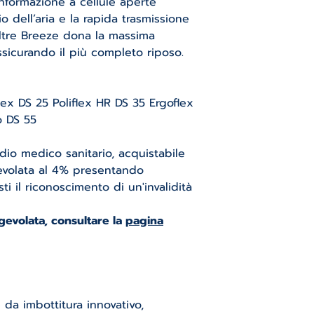
nformazione a cellule aperte
provincia.
5ANNI DI GARANZ
o dell’aria e la rapida trasmissione
SPEDIZIONE GRA
oltre Breeze dona la massima
variabili
per tutto
sicurando il più completo riposo.
Isole.
x DS 25 Poliflex HR DS 35 Ergoflex
o DS 55
io medico sanitario, acquistabile
evolata al 4% presentando
sti il riconoscimento di un'invalidità
agevolata, consultare la
pagina
 da imbottitura innovativo,