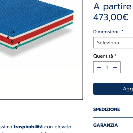
A partir
P
473,00€
s
Dimensioni
*
Seleziona
Quantità
*
Aggi
SPEDIZIONE
SPEDIZIONE GRA
GARANZIA
issima
traspirabilità
con elevato
5 giorni lavorativ