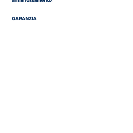
antiaffossamento
.
GARANZIA
5 ANNI DI GARANZIA.